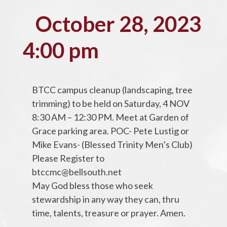
October 28, 2023
4:00 pm
BTCC campus cleanup (landscaping, tree
trimming) to be held on Saturday, 4 NOV
8:30 AM – 12:30 PM. Meet at Garden of
Grace parking area. POC- Pete Lustig or
Mike Evans- (Blessed Trinity Men’s Club)
Please Register to
btccmc@bellsouth.net
May God bless those who seek
stewardship in any way they can, thru
time, talents, treasure or prayer. Amen.