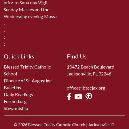
prior to Saturday Vigil,
Sunday Masses and the
Wednesday evening Mass.:
:
:
:
:
Quick Links
Find Us
Blessed Trinity Catholic
10472 Beach Boulevard
School
Jacksonville, FL 32246
Diocese of St. Augustine
Bulletins
office@btccjax.org
Daily Readings
Formed.org
Stewardship
© 2026
Blessed Trinity Catholic Church
|
Jacksonville, FL